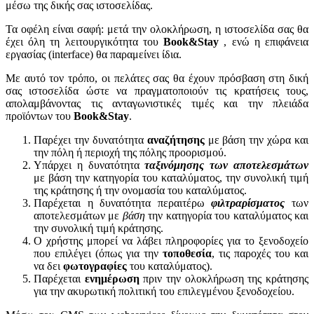
μέσω της δικής σας ιστοσελίδας.
Τα οφέλη είναι σαφή: μετά την ολοκλήρωση, η ιστοσελίδα σας θα
έχει όλη τη λειτουργικότητα του
Book&Stay
, ενώ η επιφάνεια
εργασίας (interface) θα παραμείνει ίδια.
Με αυτό τον τρόπο, οι πελάτες σας θα έχουν πρόσβαση στη δική
σας ιστοσελίδα ώστε να πραγματοποιούν τις κρατήσεις τους,
απολαμβάνοντας τις ανταγωνιστικές τιμές και την πλειάδα
προϊόντων του
Book&Stay
.
Παρέχει την δυνατότητα
αναζήτησης
με βάση την χώρα και
την πόλη ή περιοχή της πόλης προορισμού.
Υπάρχει η δυνατότητα
ταξινόμησης των αποτελεσμάτων
με βάση την κατηγορία του καταλύματος, την συνολική τιμή
της κράτησης ή την ονομασία του καταλύματος.
Παρέχεται η δυνατότητα περαιτέρω
φιλτραρίσματος
των
αποτελεσμάτων με
βάση
την κατηγορία του καταλύματος και
την συνολική τιμή κράτησης.
Ο χρήστης μπορεί να λάβει πληροφορίες για το ξενοδοχείο
που επιλέγει (όπως για την
τοποθεσία
, τις παροχές του και
να δει
φωτογραφίες
του καταλύματος).
Παρέχεται
ενημέρωση
πριν την ολοκλήρωση της κράτησης
για την ακυρωτική πολιτική του επιλεγμένου ξενοδοχείου.