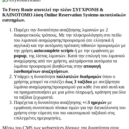
To Ferry Route αποτελεί την πλέον ΣΥΓΧΡΟΝΗ &
ΚΑΙΝΟΤΟΜΟ λύση Online Reservation Systems ακτοπλοϊκών
εισιτηρίων.
Παρέχει την δυνατότητα αναζήτησης λιμανιών με 2
διαφορετικούς τρόπους. Με την πληκτρολόγηση στο πεδίο
του λιμανιού αναχώρησης/προορισμού (σε ελληνικά ή
αγγλικά) και την αυτόματη πρόταση πιθανών προορισμών με
την χρήση
autocomplete scripts
ή με την εμφάνιση με
popup
, της λίστας λιμανιών. Κατά την επιλογή του λιμανιού
αναχώρησης από τον χρήστη, φιλτράρονται αυτόματα τα
λιμάνια προορισμού βοηθώντας στην
αποφυγή
λανθασμένων αναζητήσεων
.
Υπάρχει η δυνατότητα
πολλαπλών διαδρομών
όπου ο
χρήστης μπορεί να επιλέξει
έως 3 ταξίδια
με ανεξάρτητα
λιμάνια αναχώρησης/προορισμού για κάθε ένα από αυτά και
να πραγματοποιήσει με μια μόνο πληρωμή, κράτηση για όλα
τα ταξίδια ξεχωριστά.
Παρέχεται η δυνατότητα αναζήτησης
+/-3 ημερών
με
εμφάνιση συνοπτικού πίνακα τιμών για την διευκόλυνση του
χρήστη στην εύρεση του πιο οικονομικού ταξιδιού στις
επιλεγμένες ημερομηνίες.
Μέσω του CMS των webservices δίνουμε την δυνατότητα στον