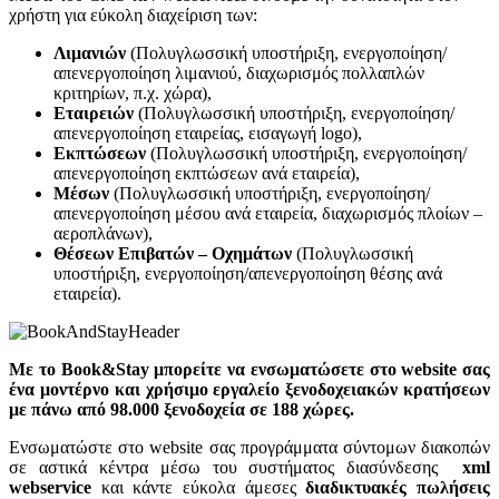
χρήστη για εύκολη διαχείριση των:
Λιμανιών
(Πολυγλωσσική υποστήριξη, ενεργοποίηση/
απενεργοποίηση λιμανιού, διαχωρισμός πολλαπλών
κριτηρίων, π.χ. χώρα),
Εταιρειών
(Πολυγλωσσική υποστήριξη, ενεργοποίηση/
απενεργοποίηση εταιρείας, εισαγωγή logo),
Εκπτώσεων
(Πολυγλωσσική υποστήριξη, ενεργοποίηση/
απενεργοποίηση εκπτώσεων ανά εταιρεία),
Μέσων
(Πολυγλωσσική υποστήριξη, ενεργοποίηση/
απενεργοποίηση μέσου ανά εταιρεία, διαχωρισμός πλοίων –
αεροπλάνων),
Θέσεων Επιβατών – Οχημάτων
(Πολυγλωσσική
υποστήριξη, ενεργοποίηση/απενεργοποίηση θέσης ανά
εταιρεία).
Με το Book&Stay μπορείτε να ενσωματώσετε στο website σας
ένα μοντέρνο και χρήσιμο εργαλείο ξενοδοχειακών κρατήσεων
με πάνω από 98.000 ξενοδοχεία σε 188 χώρες.
Ενσωματώστε στο website σας προγράμματα σύντομων διακοπών
σε αστικά κέντρα μέσω του συστήματος διασύνδεσης
xml
webservice
και κάντε εύκολα άμεσες
διαδικτυακές πωλήσεις