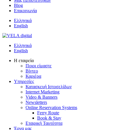
Μας εμπιστεύτηκαν
Blog
Επικοινωνία
Ελληνικά
English
Ελληνικά
English
Η εταιρεία
Ποιοι είμαστε
Βίντεο
Καριέρα
Υπηρεσίες
Κατασκευή Ιστοσελίδων
Internet Marketing
Video & Banners
Newsletters
Online Reservation Systems
Ferry Route
Book & Stay
Εταιρική Ταυτότητα
Έργα μας